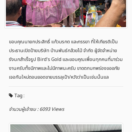
ขอบคุณนายกประสิทธิ์​ แก้วมรกต​ และภรรยา​ ที่ให้เกียรติ​เป็น
ประธานเปิดป้ายบริษัท​ บ้านพันธ์กล้วยไม้​ จำกัด​ ผู้จัดจำหน่าย
รังนกสำเร็จรูป​ Bird's​ Gold​ และขอบคุณเพื่อนทุกคนที่มาร่วม
งานครับ​ทั้งมีภาพ​และไม่มีภาพนะครับ​ ขาดตกบกพร่องขออภัย​
เจอกันใหม่ตอนยอดขายบรรลุเป้า/หวังว่าเป็นเช่นนั้นแล
Tag :
จำนวนผู้เข้าชม : 6093 Views